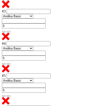
#3
#4
#5