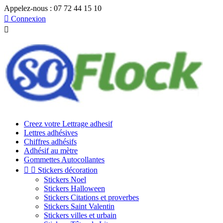
Appelez-nous :
07 72 44 15 10

Connexion

Creez votre Lettrage adhesif
Lettres adhésives
Chiffres adhésifs
Adhésif au mètre
Gommettes Autocollantes


Stickers décoration
Stickers Noel
Stickers Halloween
Stickers Citations et proverbes
Stickers Saint Valentin
Stickers villes et urbain