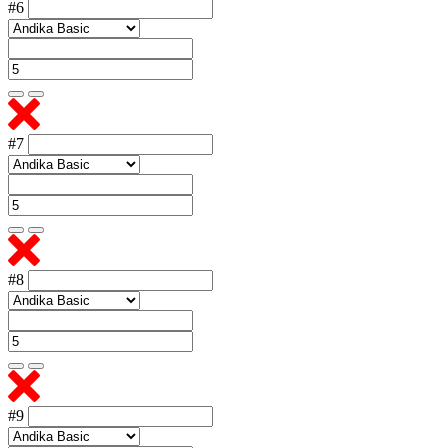
#6
#7
#8
#9