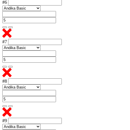
#6
#7
#8
#9