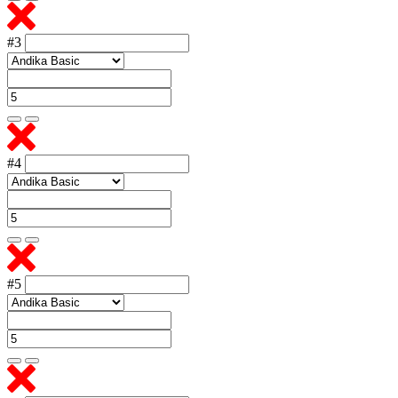
#3
#4
#5