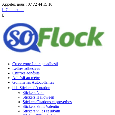
Appelez-nous :
07 72 44 15 10

Connexion

Creez votre Lettrage adhesif
Lettres adhésives
Chiffres adhésifs
Adhésif au mètre
Gommettes Autocollantes


Stickers décoration
Stickers Noel
Stickers Halloween
Stickers Citations et proverbes
Stickers Saint Valentin
Stickers villes et urbain