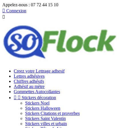
Appelez-nous :
07 72 44 15 10

Connexion

Creez votre Lettrage adhesif
Lettres adhésives
Chiffres adhésifs
Adhésif au mètre
Gommettes Autocollantes


Stickers décoration
Stickers Noel
Stickers Halloween
Stickers Citations et proverbes
Stickers Saint Valentin
Stickers villes et urbain