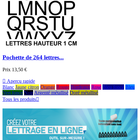
Pochette de 264 lettres...
Prix
13,50 €

Aperçu rapide
Blanc
Jaune citron
Orange
Rouge
Bordeaux
Rose
Bleu foncé
Bleu
Vert fonce
Noir
Argenté métallisé
Doré métallisé
Tous les produits
