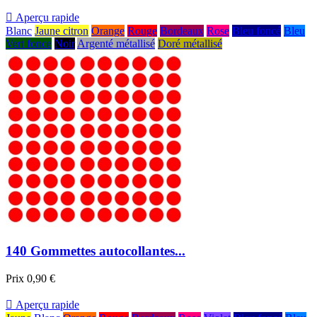

Aperçu rapide
Blanc
Jaune citron
Orange
Rouge
Bordeaux
Rose
Bleu foncé
Bleu
Vert fonce
Noir
Argenté métallisé
Doré métallisé
140 Gommettes autocollantes...
Prix
0,90 €

Aperçu rapide