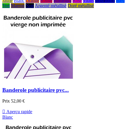
Jaune
Blanc
Orange
Rouge
Bordeaux
Rose
Violet
Bleu foncé
Bleu
Vert
Marron
Noir
Argenté métallisé
Doré métallisé
Banderole publicitaire pvc...
Prix
52,00 €

Aperçu rapide
Blanc