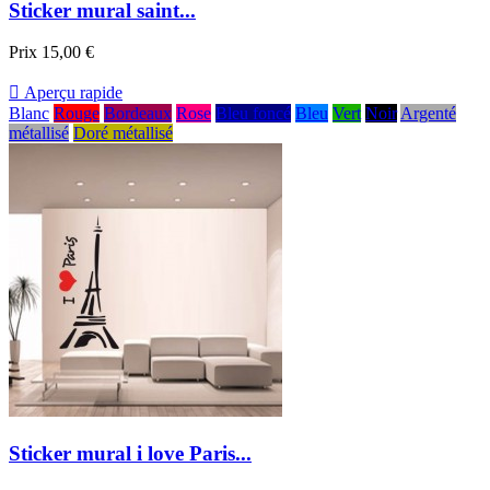
Sticker mural saint...
Prix
15,00 €

Aperçu rapide
Blanc
Rouge
Bordeaux
Rose
Bleu foncé
Bleu
Vert
Noir
Argenté
métallisé
Doré métallisé
Sticker mural i love Paris...