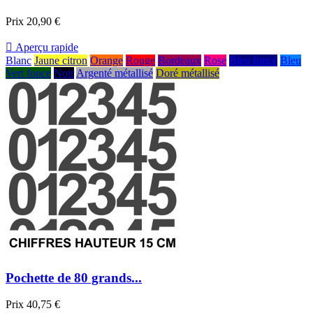
Prix
20,90 €

Aperçu rapide
Blanc
Jaune citron
Orange
Rouge
Bordeaux
Rose
Bleu foncé
Bleu
Vert fonce
Noir
Argenté métallisé
Doré métallisé
Pochette de 80 grands...
Prix
40,75 €