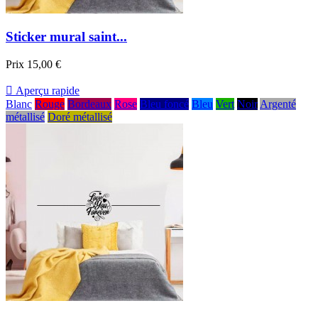
Sticker mural saint...
Prix
15,00 €

Aperçu rapide
Blanc
Rouge
Bordeaux
Rose
Bleu foncé
Bleu
Vert
Noir
Argenté
métallisé
Doré métallisé