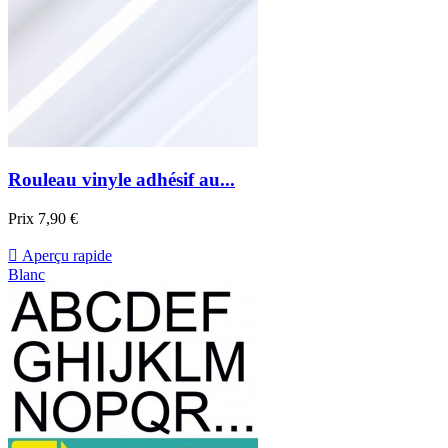
Rouleau vinyle adhésif au...
Prix
7,90 €

Aperçu rapide
Blanc