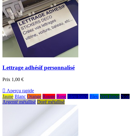
Lettrage adhésif personnalisé
Prix
1,00 €

Aperçu rapide
Jaune
Blanc
Orange
Rouge
Rose
Bleu foncé
Bleu
Vert fonce
Noir
Argenté métallisé
Doré métallisé