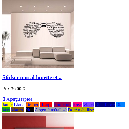
Sticker mural lunette et...
Prix
36,00 €

Aperçu rapide
Jaune
Blanc
Orange
Rouge
Bordeaux
Rose
Violet
Bleu foncé
Bleu
Vert
Marron
Noir
Argenté métallisé
Doré métallisé