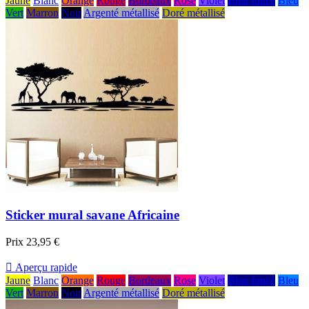
Jaune
Blanc
Orange
Rouge
Bordeaux
Rose
Violet
Bleu foncé
Bleu
Vert
Marron
Noir
Argenté métallisé
Doré métallisé
Sticker mural savane Africaine
Prix
23,95 €

Aperçu rapide
Jaune
Blanc
Orange
Rouge
Bordeaux
Rose
Violet
Bleu foncé
Bleu
Vert
Marron
Noir
Argenté métallisé
Doré métallisé