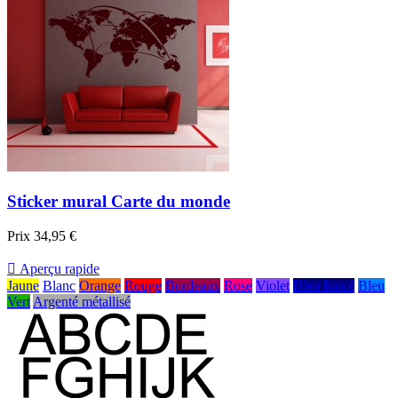
Sticker mural Carte du monde
Prix
34,95 €

Aperçu rapide
Jaune
Blanc
Orange
Rouge
Bordeaux
Rose
Violet
Bleu foncé
Bleu
Vert
Argenté métallisé