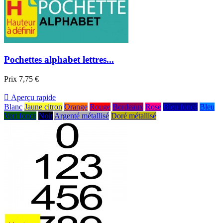
Pochettes alphabet lettres...
Prix
7,75 €

Aperçu rapide
Blanc
Jaune citron
Orange
Rouge
Bordeaux
Rose
Bleu foncé
Bleu
Vert fonce
Noir
Argenté métallisé
Doré métallisé