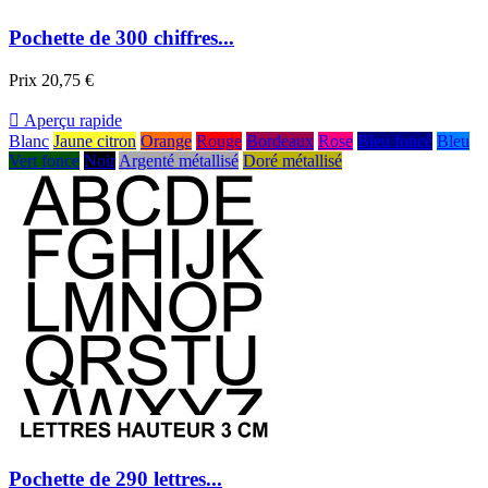
Pochette de 300 chiffres...
Prix
20,75 €

Aperçu rapide
Blanc
Jaune citron
Orange
Rouge
Bordeaux
Rose
Bleu foncé
Bleu
Vert fonce
Noir
Argenté métallisé
Doré métallisé
Pochette de 290 lettres...