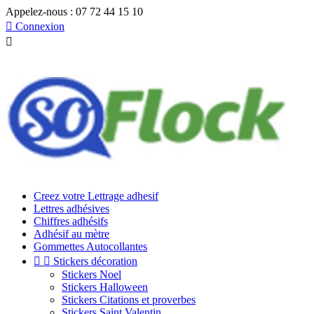
Appelez-nous :
07 72 44 15 10

Connexion

Creez votre Lettrage adhesif
Lettres adhésives
Chiffres adhésifs
Adhésif au mètre
Gommettes Autocollantes


Stickers décoration
Stickers Noel
Stickers Halloween
Stickers Citations et proverbes
Stickers Saint Valentin