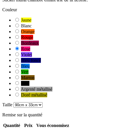
Couleur
Jaune
Blanc
Orange
Rouge
Bordeaux
Rose
Violet
Bleu foncé
Bleu
Vert
Marron
Noir
Argenté métallisé
Doré métallisé
Taille
Remise sur la quantité
Quantité
Prix
Vous économisez