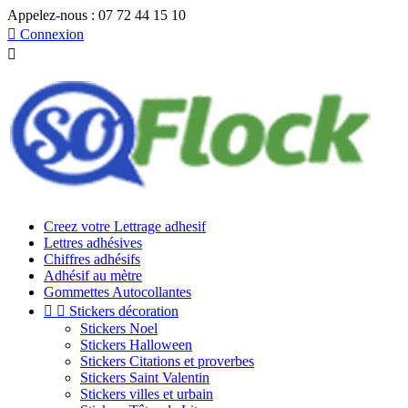
Appelez-nous :
07 72 44 15 10

Connexion

Creez votre Lettrage adhesif
Lettres adhésives
Chiffres adhésifs
Adhésif au mètre
Gommettes Autocollantes


Stickers décoration
Stickers Noel
Stickers Halloween
Stickers Citations et proverbes
Stickers Saint Valentin
Stickers villes et urbain