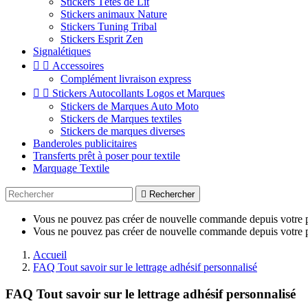
Stickers Têtes de Lit
Stickers animaux Nature
Stickers Tuning Tribal
Stickers Esprit Zen
Signalétiques


Accessoires
Complément livraison express


Stickers Autocollants Logos et Marques
Stickers de Marques Auto Moto
Stickers de Marques textiles
Stickers de marques diverses
Banderoles publicitaires
Transferts prêt à poser pour textile
Marquage Textile

Rechercher
Vous ne pouvez pas créer de nouvelle commande depuis votre p
Vous ne pouvez pas créer de nouvelle commande depuis votre p
Accueil
FAQ Tout savoir sur le lettrage adhésif personnalisé
FAQ Tout savoir sur le lettrage adhésif personnalisé