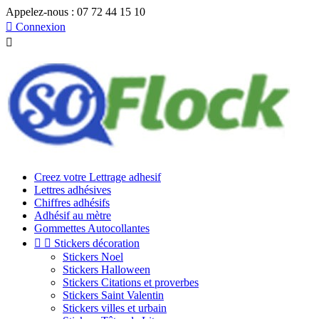
Appelez-nous :
07 72 44 15 10

Connexion

Creez votre Lettrage adhesif
Lettres adhésives
Chiffres adhésifs
Adhésif au mètre
Gommettes Autocollantes


Stickers décoration
Stickers Noel
Stickers Halloween
Stickers Citations et proverbes
Stickers Saint Valentin
Stickers villes et urbain