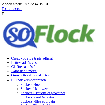
Appelez-nous :
07 72 44 15 10

Connexion

Creez votre Lettrage adhesif
Lettres adhésives
Chiffres adhésifs
Adhésif au mètre
Gommettes Autocollantes


Stickers décoration
Stickers Noel
Stickers Halloween
Stickers Citations et proverbes
Stickers Saint Valentin
Stickers villes et urbain