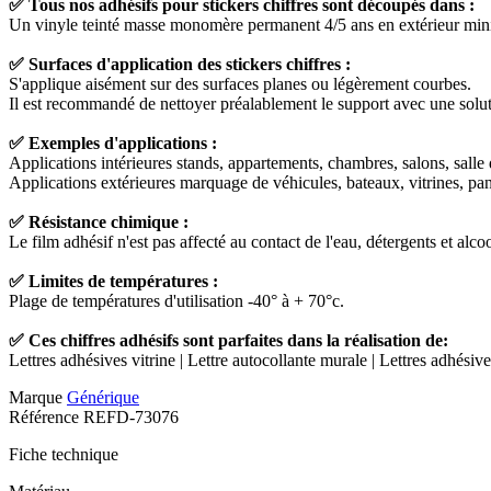
✅ Tous nos adhésifs pour stickers chiffres sont découpés dans :
Un vinyle teinté masse monomère permanent 4/5 ans en extérieur min
✅ Surfaces d'application des stickers chiffres :
S'applique aisément sur des surfaces planes ou légèrement courbes.
Il est recommandé de nettoyer préalablement le support avec une solutio
✅ Exemples d'applications :
Applications intérieures stands, appartements, chambres, salons, salle d
Applications extérieures marquage de véhicules, bateaux, vitrines, pannea
✅ Résistance chimique :
Le film adhésif n'est pas affecté au contact de l'eau, détergents et alcoo
✅ Limites de températures :
Plage de températures d'utilisation -40° à + 70°c.
✅ Ces chiffres adhésifs sont parfaites dans la réalisation de:
Lettres adhésives vitrine | Lettre autocollante murale | Lettres adhésiv
Marque
Générique
Référence
REFD-73076
Fiche technique