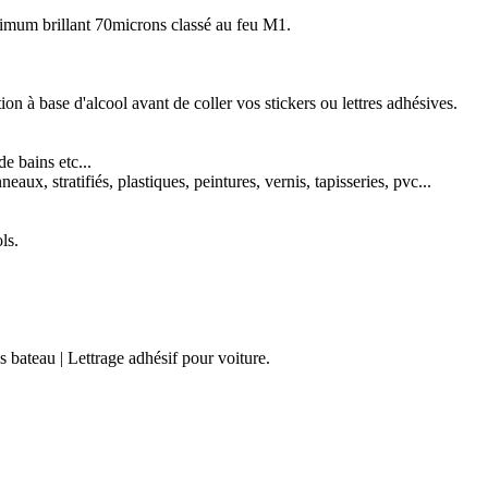
imum brillant 70microns classé au feu M1.
n à base d'alcool avant de coller vos stickers ou lettres adhésives.
e bains etc...
ux, stratifiés, plastiques, peintures, vernis, tapisseries, pvc...
ls.
es bateau | Lettrage adhésif pour voiture.