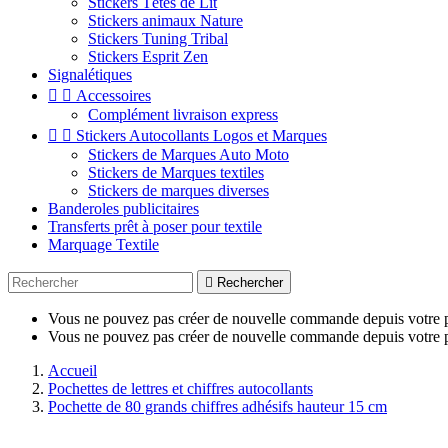
Stickers Têtes de Lit
Stickers animaux Nature
Stickers Tuning Tribal
Stickers Esprit Zen
Signalétiques


Accessoires
Complément livraison express


Stickers Autocollants Logos et Marques
Stickers de Marques Auto Moto
Stickers de Marques textiles
Stickers de marques diverses
Banderoles publicitaires
Transferts prêt à poser pour textile
Marquage Textile

Rechercher
Vous ne pouvez pas créer de nouvelle commande depuis votre p
Vous ne pouvez pas créer de nouvelle commande depuis votre p
Accueil
Pochettes de lettres et chiffres autocollants
Pochette de 80 grands chiffres adhésifs hauteur 15 cm