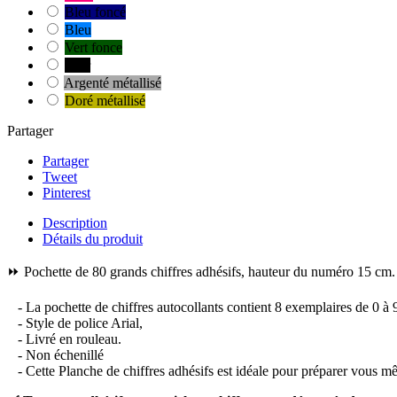
Bleu foncé
Bleu
Vert fonce
Noir
Argenté métallisé
Doré métallisé
Partager
Partager
Tweet
Pinterest
Description
Détails du produit
⏩ Pochette de 80 grands chiffres adhésifs, hauteur du numéro 15 cm.
- La pochette de chiffres autocollants contient 8 exemplaires de 0 à 
- Style de police Arial,
- Livré en rouleau.
- Non échenillé
- Cette Planche de chiffres adhésifs est idéale pour préparer vous mêm