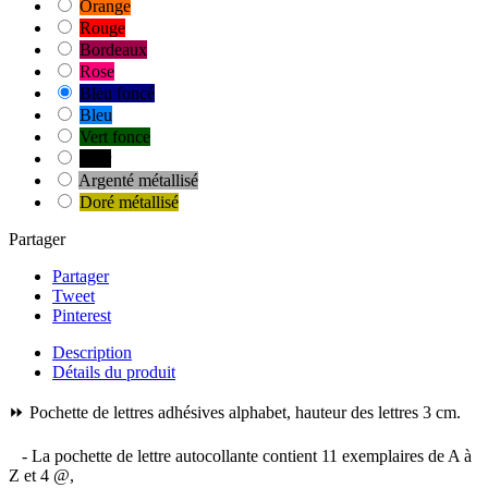
Orange
Rouge
Bordeaux
Rose
Bleu foncé
Bleu
Vert fonce
Noir
Argenté métallisé
Doré métallisé
Partager
Partager
Tweet
Pinterest
Description
Détails du produit
⏩ Pochette de lettres adhésives alphabet, hauteur des lettres 3 cm.
- La pochette de lettre autocollante contient 11 exemplaires de A à
Z et 4 @,