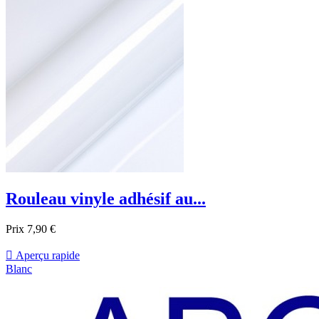
Rouleau vinyle adhésif au...
Prix
7,90 €

Aperçu rapide
Blanc