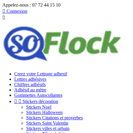
Appelez-nous :
07 72 44 15 10

Connexion

Creez votre Lettrage adhesif
Lettres adhésives
Chiffres adhésifs
Adhésif au mètre
Gommettes Autocollantes


Stickers décoration
Stickers Noel
Stickers Halloween
Stickers Citations et proverbes
Stickers Saint Valentin
Stickers villes et urbain