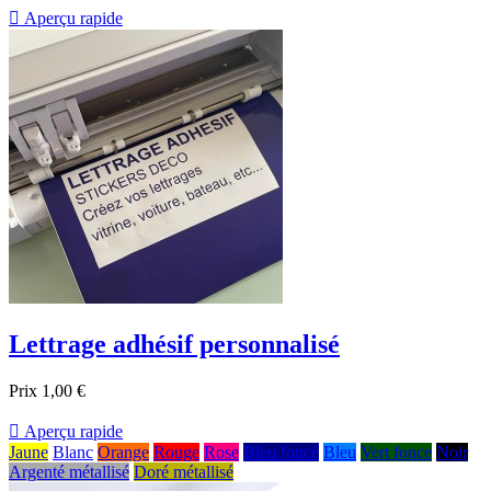

Aperçu rapide
Lettrage adhésif personnalisé
Prix
1,00 €

Aperçu rapide
Jaune
Blanc
Orange
Rouge
Rose
Bleu foncé
Bleu
Vert fonce
Noir
Argenté métallisé
Doré métallisé