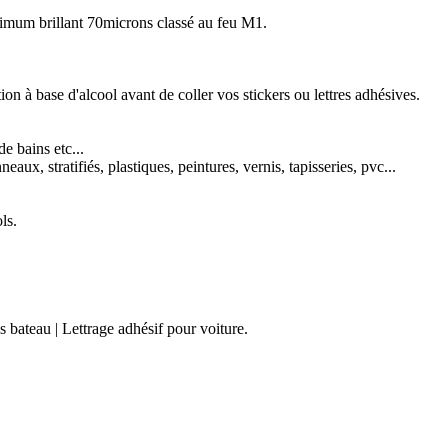
imum brillant 70microns classé au feu M1.
n à base d'alcool avant de coller vos stickers ou lettres adhésives.
e bains etc...
ux, stratifiés, plastiques, peintures, vernis, tapisseries, pvc...
ls.
es bateau | Lettrage adhésif pour voiture.