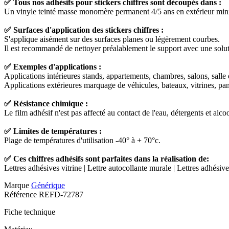
✅ Tous nos adhésifs pour stickers chiffres sont découpés dans :
Un vinyle teinté masse monomère permanent 4/5 ans en extérieur min
✅ Surfaces d'application des stickers chiffres :
S'applique aisément sur des surfaces planes ou légèrement courbes.
Il est recommandé de nettoyer préalablement le support avec une solutio
✅ Exemples d'applications :
Applications intérieures stands, appartements, chambres, salons, salle d
Applications extérieures marquage de véhicules, bateaux, vitrines, pannea
✅ Résistance chimique :
Le film adhésif n'est pas affecté au contact de l'eau, détergents et alcoo
✅ Limites de températures :
Plage de températures d'utilisation -40° à + 70°c.
✅ Ces chiffres adhésifs sont parfaites dans la réalisation de:
Lettres adhésives vitrine | Lettre autocollante murale | Lettres adhésiv
Marque
Générique
Référence
REFD-72787
Fiche technique