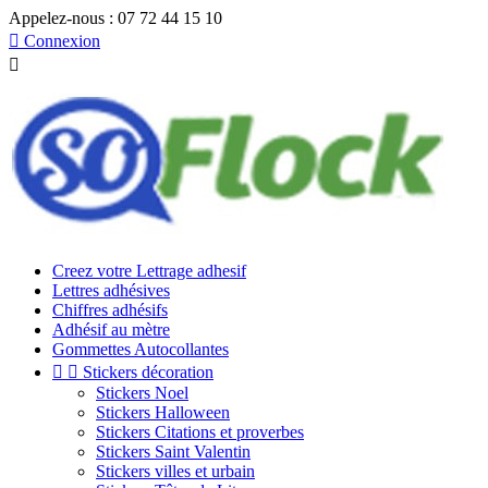
Appelez-nous :
07 72 44 15 10

Connexion

Creez votre Lettrage adhesif
Lettres adhésives
Chiffres adhésifs
Adhésif au mètre
Gommettes Autocollantes


Stickers décoration
Stickers Noel
Stickers Halloween
Stickers Citations et proverbes
Stickers Saint Valentin
Stickers villes et urbain