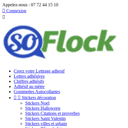
Appelez-nous :
07 72 44 15 10

Connexion

Creez votre Lettrage adhesif
Lettres adhésives
Chiffres adhésifs
Adhésif au mètre
Gommettes Autocollantes


Stickers décoration
Stickers Noel
Stickers Halloween
Stickers Citations et proverbes
Stickers Saint Valentin
Stickers villes et urbain