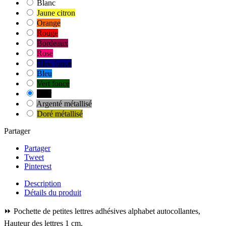
Blanc
Jaune citron
Orange
Rouge
Bordeaux
Rose
Bleu foncé
Bleu
Vert fonce
Noir
Argenté métallisé
Doré métallisé
Partager
Partager
Tweet
Pinterest
Description
Détails du produit
⏩ Pochette de petites lettres adhésives alphabet autocollantes,
Hauteur des lettres 1 cm.