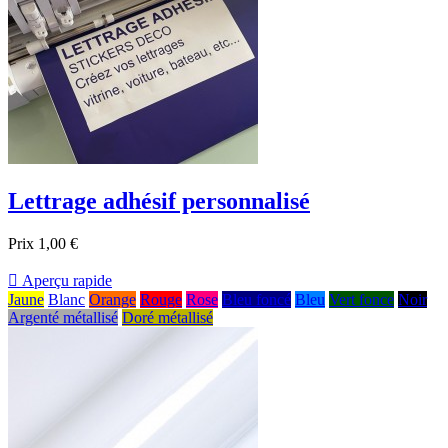
Lettrage adhésif personnalisé
Prix
1,00 €

Aperçu rapide
Jaune
Blanc
Orange
Rouge
Rose
Bleu foncé
Bleu
Vert fonce
Noir
Argenté métallisé
Doré métallisé