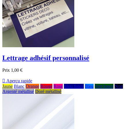
Lettrage adhésif personnalisé
Prix
1,00 €

Aperçu rapide
Jaune
Blanc
Orange
Rouge
Rose
Bleu foncé
Bleu
Vert fonce
Noir
Argenté métallisé
Doré métallisé