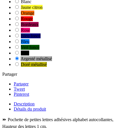
Blanc
Jaune citron
Orange
Rouge
Bordeaux
Rose
Bleu foncé
Bleu
Vert fonce
Noir
Argenté métallisé
Doré métallisé
Partager
Partager
Tweet
Pinterest
Description
Détails du produit
⏩ Pochette de petites lettres adhésives alphabet autocollantes,
Hauteur des lettres 1 cm.