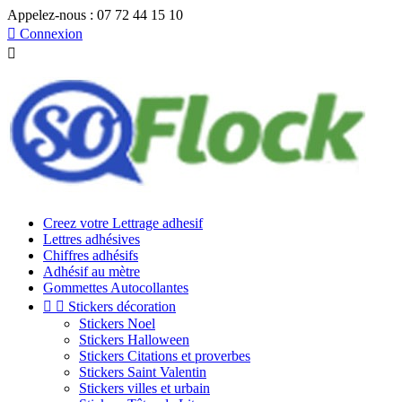
Appelez-nous :
07 72 44 15 10

Connexion

Creez votre Lettrage adhesif
Lettres adhésives
Chiffres adhésifs
Adhésif au mètre
Gommettes Autocollantes


Stickers décoration
Stickers Noel
Stickers Halloween
Stickers Citations et proverbes
Stickers Saint Valentin
Stickers villes et urbain