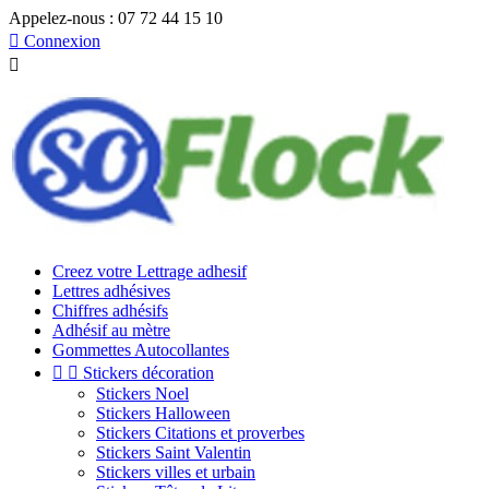
Appelez-nous :
07 72 44 15 10

Connexion

Creez votre Lettrage adhesif
Lettres adhésives
Chiffres adhésifs
Adhésif au mètre
Gommettes Autocollantes


Stickers décoration
Stickers Noel
Stickers Halloween
Stickers Citations et proverbes
Stickers Saint Valentin
Stickers villes et urbain