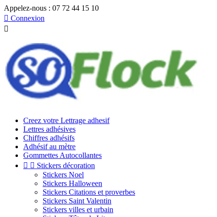
Appelez-nous :
07 72 44 15 10

Connexion

Creez votre Lettrage adhesif
Lettres adhésives
Chiffres adhésifs
Adhésif au mètre
Gommettes Autocollantes


Stickers décoration
Stickers Noel
Stickers Halloween
Stickers Citations et proverbes
Stickers Saint Valentin
Stickers villes et urbain