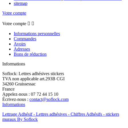
sitemap
Votre compte
Votre compte


Informations personnelles
Commandes
Avoirs
Adresses
Bons de réduction
Informations
Soflock: Lettres adhésives stickers
TVA non applicable art.293B CGI
34260 Graissessac
France
Appelez-nous :
07 72 44 15 10
Écrivez-nous :
contact@soflock.com
Informations
Lettrage Adhésif - Lettres adhésives - Chiffres Adhésifs - stickers
muraux By Soflock