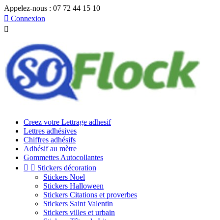
Appelez-nous :
07 72 44 15 10

Connexion

Creez votre Lettrage adhesif
Lettres adhésives
Chiffres adhésifs
Adhésif au mètre
Gommettes Autocollantes


Stickers décoration
Stickers Noel
Stickers Halloween
Stickers Citations et proverbes
Stickers Saint Valentin
Stickers villes et urbain