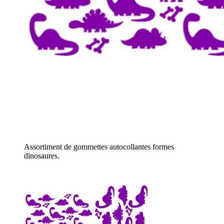
Assortiment de gommettes autocollantes formes
dinosaures.