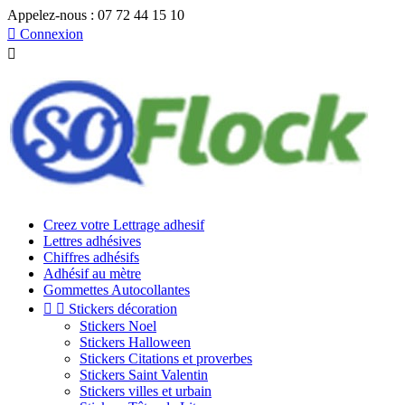
Appelez-nous :
07 72 44 15 10

Connexion

Creez votre Lettrage adhesif
Lettres adhésives
Chiffres adhésifs
Adhésif au mètre
Gommettes Autocollantes


Stickers décoration
Stickers Noel
Stickers Halloween
Stickers Citations et proverbes
Stickers Saint Valentin
Stickers villes et urbain