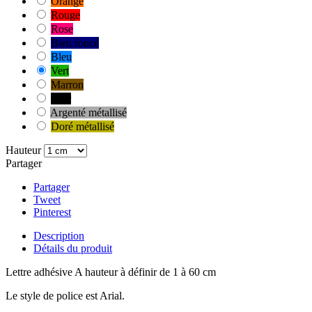
Orange
Rouge
Rose
Bleu foncé
Bleu
Vert
Marron
Noir
Argenté métallisé
Doré métallisé
Hauteur
Partager
Partager
Tweet
Pinterest
Description
Détails du produit
Lettre adhésive A hauteur à définir de 1 à 60 cm
Le style de police est Arial.