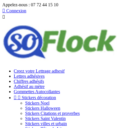
Appelez-nous :
07 72 44 15 10

Connexion

Creez votre Lettrage adhesif
Lettres adhésives
Chiffres adhésifs
Adhésif au mètre
Gommettes Autocollantes


Stickers décoration
Stickers Noel
Stickers Halloween
Stickers Citations et proverbes
Stickers Saint Valentin
Stickers villes et urbain