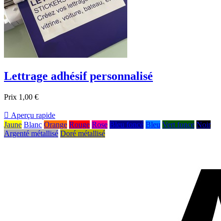
Lettrage adhésif personnalisé
Prix
1,00 €

Aperçu rapide
Jaune
Blanc
Orange
Rouge
Rose
Bleu foncé
Bleu
Vert fonce
Noir
Argenté métallisé
Doré métallisé