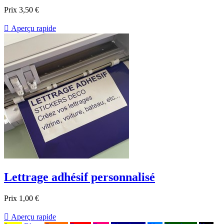
Prix
3,50 €

Aperçu rapide
Lettrage adhésif personnalisé
Prix
1,00 €

Aperçu rapide