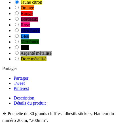
Jaune citron
Orange
Rouge
Bordeaux
Rose
Bleu foncé
Bleu
Vert fonce
Noir
Argenté métallisé
Doré métallisé
Partager
Partager
Tweet
Pinterest
Description
Détails du produit
⏩ Pochette de 30 grands chiffres adhésifs stickers, Hauteur du
numéro 20cm, "200mm".