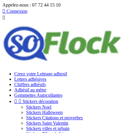
Appelez-nous :
07 72 44 15 10

Connexion

Creez votre Lettrage adhesif
Lettres adhésives
Chiffres adhésifs
Adhésif au mètre
Gommettes Autocollantes


Stickers décoration
Stickers Noel
Stickers Halloween
Stickers Citations et proverbes
Stickers Saint Valentin
Stickers villes et urbain