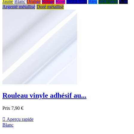
Jaune
Blanc
Orange
Rouge
Rose
Bleu foncé
Bleu
Vert fonce
Noir
Argenté métallisé
Doré métallisé
Rouleau vinyle adhésif au...
Prix
7,90 €

Aperçu rapide
Blanc