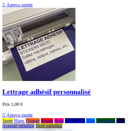

Aperçu rapide
Lettrage adhésif personnalisé
Prix
1,00 €

Aperçu rapide
Jaune
Blanc
Orange
Rouge
Rose
Bleu foncé
Bleu
Vert fonce
Noir
Argenté métallisé
Doré métallisé