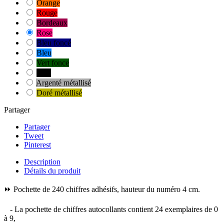
Orange
Rouge
Bordeaux
Rose
Bleu foncé
Bleu
Vert fonce
Noir
Argenté métallisé
Doré métallisé
Partager
Partager
Tweet
Pinterest
Description
Détails du produit
⏩ Pochette de 240 chiffres adhésifs, hauteur du numéro 4 cm.
- La pochette de chiffres autocollants contient 24 exemplaires de 0
à 9,