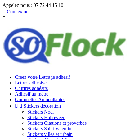
Appelez-nous :
07 72 44 15 10

Connexion

Creez votre Lettrage adhesif
Lettres adhésives
Chiffres adhésifs
Adhésif au mètre
Gommettes Autocollantes


Stickers décoration
Stickers Noel
Stickers Halloween
Stickers Citations et proverbes
Stickers Saint Valentin
Stickers villes et urbain