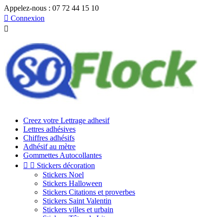
Appelez-nous :
07 72 44 15 10

Connexion

Creez votre Lettrage adhesif
Lettres adhésives
Chiffres adhésifs
Adhésif au mètre
Gommettes Autocollantes


Stickers décoration
Stickers Noel
Stickers Halloween
Stickers Citations et proverbes
Stickers Saint Valentin
Stickers villes et urbain