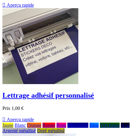

Aperçu rapide
Lettrage adhésif personnalisé
Prix
1,00 €

Aperçu rapide
Jaune
Blanc
Orange
Rouge
Rose
Bleu foncé
Bleu
Vert fonce
Noir
Argenté métallisé
Doré métallisé