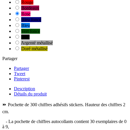
Rouge
Bordeaux
Rose
Bleu foncé
Bleu
Vert fonce
Noir
Argenté métallisé
Doré métallisé
Partager
Partager
Tweet
Pinterest
Description
Détails du produit
⏩ Pochette de 300 chiffres adhésifs stickers. Hauteur des chiffres 2
cm.
- La pochette de chiffres autocollants contient 30 exemplaires de 0
à 9,