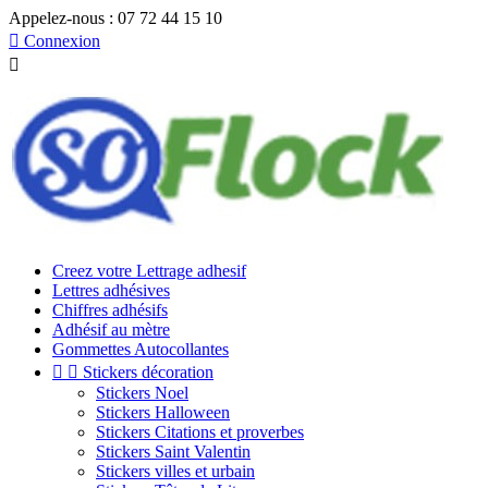
Appelez-nous :
07 72 44 15 10

Connexion

Creez votre Lettrage adhesif
Lettres adhésives
Chiffres adhésifs
Adhésif au mètre
Gommettes Autocollantes


Stickers décoration
Stickers Noel
Stickers Halloween
Stickers Citations et proverbes
Stickers Saint Valentin
Stickers villes et urbain