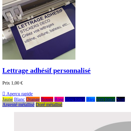
Lettrage adhésif personnalisé
Prix
1,00 €

Aperçu rapide
Jaune
Blanc
Orange
Rouge
Rose
Bleu foncé
Bleu
Vert fonce
Noir
Argenté métallisé
Doré métallisé