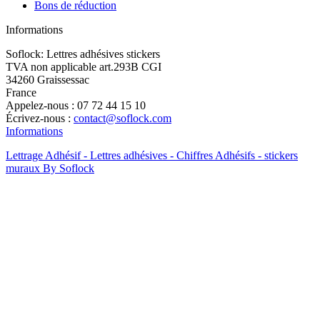
Bons de réduction
Informations
Soflock: Lettres adhésives stickers
TVA non applicable art.293B CGI
34260 Graissessac
France
Appelez-nous :
07 72 44 15 10
Écrivez-nous :
contact@soflock.com
Informations
Lettrage Adhésif - Lettres adhésives - Chiffres Adhésifs - stickers
muraux By Soflock