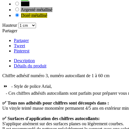
Noir
Argenté métallisé
Doré métallisé
Hauteur
Partager
Partager
Tweet
Pinterest
Description
Détails du produit
Chiffre adhésif numéro 3, numéro autocollant de 1 à 60 cm
⏩ - Style de police Arial,
- Ces chiffres adhésifs autocollants sont parfaits pour préparer vous m
✅ Tous nos adhésifs pour chiffres sont découpés dans :
Un vinyle teinté masse monomère permanent 4/5 ans en extérieur min
✅ Surfaces d'application des chiffres autocollants:
S'applique aisément sur des surfaces planes ou légèrement courbes.
Il est recommandé de nettoyer préalablement le support avec une solutio