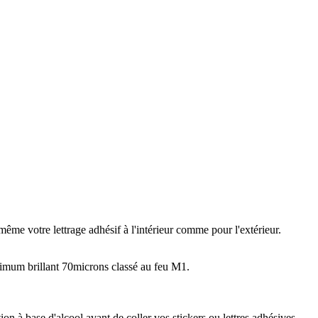
ême votre lettrage adhésif à l'intérieur comme pour l'extérieur.
imum brillant 70microns classé au feu M1.
n à base d'alcool avant de coller vos stickers ou lettres adhésives.