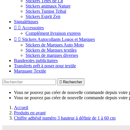
Stickers Têtes de Lit
Stickers animaux Nature
Stickers Tuning Tribal
Stickers Esprit Zen
Signalétiques


Accessoires
Complément livraison express


Stickers Autocollants Logos et Marques
Stickers de Marques Auto Moto
Stickers de Marques textiles
Stickers de marques diverses
Banderoles publicitaires
Transferts prêt à poser pour textile
Marquage Textile

Rechercher
Vous ne pouvez pas créer de nouvelle commande depuis votre p
Vous ne pouvez pas créer de nouvelle commande depuis votre p
Accueil
Produits en avant
Chiffre adhésif numéro 3 hauteur à définir de 1 à 60 cm