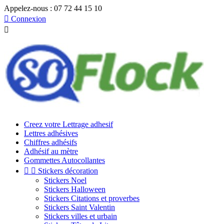
Appelez-nous :
07 72 44 15 10

Connexion

Creez votre Lettrage adhesif
Lettres adhésives
Chiffres adhésifs
Adhésif au mètre
Gommettes Autocollantes


Stickers décoration
Stickers Noel
Stickers Halloween
Stickers Citations et proverbes
Stickers Saint Valentin
Stickers villes et urbain