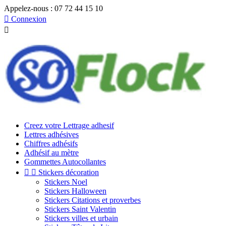
Appelez-nous :
07 72 44 15 10

Connexion

Creez votre Lettrage adhesif
Lettres adhésives
Chiffres adhésifs
Adhésif au mètre
Gommettes Autocollantes


Stickers décoration
Stickers Noel
Stickers Halloween
Stickers Citations et proverbes
Stickers Saint Valentin
Stickers villes et urbain