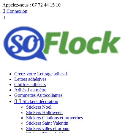
Appelez-nous :
07 72 44 15 10

Connexion

Creez votre Lettrage adhesif
Lettres adhésives
Chiffres adhésifs
Adhésif au mètre
Gommettes Autocollantes


Stickers décoration
Stickers Noel
Stickers Halloween
Stickers Citations et proverbes
Stickers Saint Valentin
Stickers villes et urbain