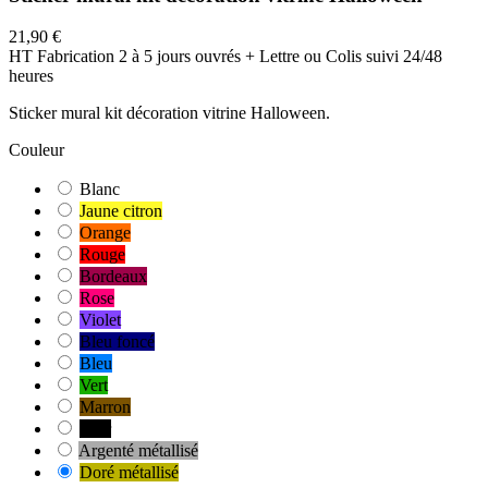
21,90 €
HT
Fabrication 2 à 5 jours ouvrés + Lettre ou Colis suivi 24/48
heures
Sticker mural kit décoration vitrine Halloween.
Couleur
Blanc
Jaune citron
Orange
Rouge
Bordeaux
Rose
Violet
Bleu foncé
Bleu
Vert
Marron
Noir
Argenté métallisé
Doré métallisé