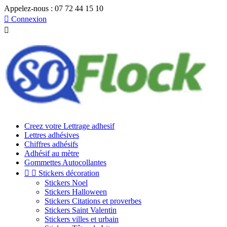
Appelez-nous :
07 72 44 15 10

Connexion

Creez votre Lettrage adhesif
Lettres adhésives
Chiffres adhésifs
Adhésif au mètre
Gommettes Autocollantes


Stickers décoration
Stickers Noel
Stickers Halloween
Stickers Citations et proverbes
Stickers Saint Valentin
Stickers villes et urbain