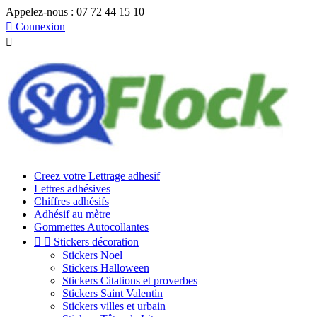
Appelez-nous :
07 72 44 15 10

Connexion

Creez votre Lettrage adhesif
Lettres adhésives
Chiffres adhésifs
Adhésif au mètre
Gommettes Autocollantes


Stickers décoration
Stickers Noel
Stickers Halloween
Stickers Citations et proverbes
Stickers Saint Valentin
Stickers villes et urbain