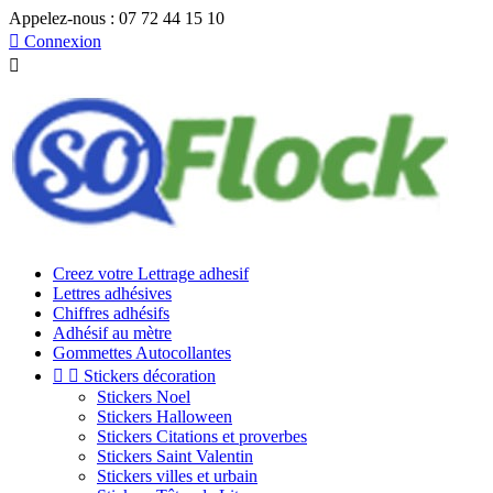
Appelez-nous :
07 72 44 15 10

Connexion

Creez votre Lettrage adhesif
Lettres adhésives
Chiffres adhésifs
Adhésif au mètre
Gommettes Autocollantes


Stickers décoration
Stickers Noel
Stickers Halloween
Stickers Citations et proverbes
Stickers Saint Valentin
Stickers villes et urbain