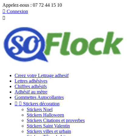
Appelez-nous :
07 72 44 15 10

Connexion

Creez votre Lettrage adhesif
Lettres adhésives
Chiffres adhésifs
Adhésif au mètre
Gommettes Autocollantes


Stickers décoration
Stickers Noel
Stickers Halloween
Stickers Citations et proverbes
Stickers Saint Valentin
Stickers villes et urbain