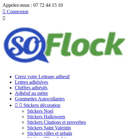
Appelez-nous :
07 72 44 15 10

Connexion

Creez votre Lettrage adhesif
Lettres adhésives
Chiffres adhésifs
Adhésif au mètre
Gommettes Autocollantes


Stickers décoration
Stickers Noel
Stickers Halloween
Stickers Citations et proverbes
Stickers Saint Valentin
Stickers villes et urbain