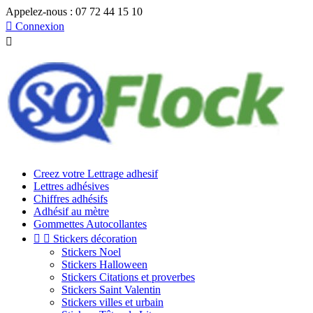
Appelez-nous :
07 72 44 15 10

Connexion

Creez votre Lettrage adhesif
Lettres adhésives
Chiffres adhésifs
Adhésif au mètre
Gommettes Autocollantes


Stickers décoration
Stickers Noel
Stickers Halloween
Stickers Citations et proverbes
Stickers Saint Valentin
Stickers villes et urbain