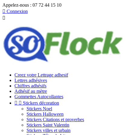
Appelez-nous :
07 72 44 15 10

Connexion

Creez votre Lettrage adhesif
Lettres adhésives
Chiffres adhésifs
Adhésif au mètre
Gommettes Autocollantes


Stickers décoration
Stickers Noel
Stickers Halloween
Stickers Citations et proverbes
Stickers Saint Valentin
Stickers villes et urbain